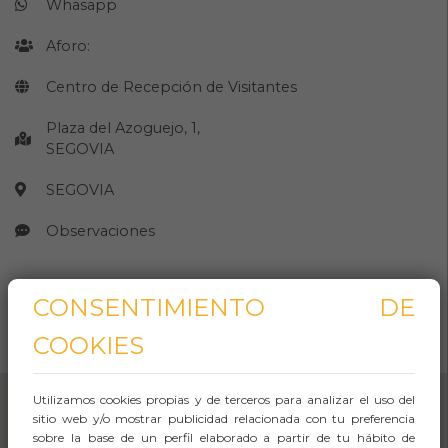
Whasapp
Aforo:
Centro de Recepción de Visitantes
Plaza del Azoguejo, 1,
SEGOVIA
SEGOVIA
Observaciones
CONSENTIMIENTO DE
CÓMO LLEGAR
COOKIES
Abrir Navegación
Utilizamos cookies propias y de terceros para analizar el uso del
sitio web y/o mostrar publicidad relacionada con tu preferencia
sobre la base de un perfil elaborado a partir de tu hábito de