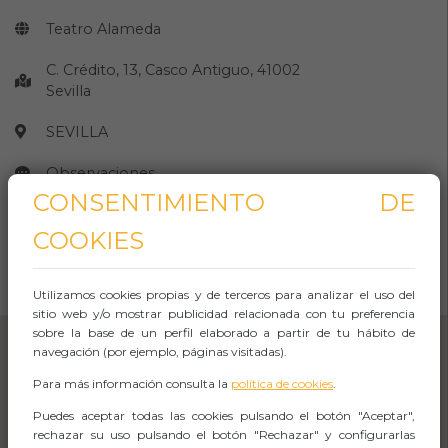
Teatro Alameda
C. Crédito, 13, Casco Antiguo, 41002
Sevilla
SEVILLA
Observaciones
CONSENTIMIENTO DE
COOKIES
CÓMO LLEGAR
Abrir Navegación
Utilizamos cookies propias y de terceros para analizar el uso del
sitio web y/o mostrar publicidad relacionada con tu preferencia
sobre la base de un perfil elaborado a partir de tu hábito de
navegación (por ejemplo, páginas visitadas).
Para más información consulta la
política de cookies
.
Puedes aceptar todas las cookies pulsando el botón "Aceptar",
rechazar su uso pulsando el botón "Rechazar" y configurarlas