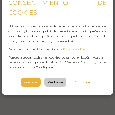
CONSENTIMIENTO DE
Aforo:
COOKIES
La Gran Clariana
Utilizamos cookies propias y de terceros para analizar el uso del
Plaça de les Glòries Catalanes,
sitio web y/o mostrar publicidad relacionada con tu preferencia
15
sobre la base de un perfil elaborado a partir de tu hábito de
navegación (por ejemplo, páginas visitadas).
BARCELONA
Para más información consulta la
política de cookies
.
Observaciones
Puedes aceptar todas las cookies pulsando el botón "Aceptar",
rechazar su uso pulsando el botón "Rechazar" y configurarlas
pulsando el botón "Configurar".
CÓMO LLEGAR
Aceptar
Rechazar
Configurar
Abrir Navegación