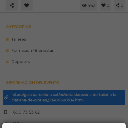
462
0
0
CATEGORÍAS
Talleres
Formación / Bienestar
Deportes
INFORMACIÓN DEL EVENTO
https://guia.barcelona.cat/es/detall/sessions-de-taitxi-a-la-
clariana-de-glories_99400688594.html
600 73 53 62
Whasapp