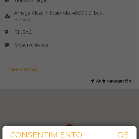
Teatro Arriaga
Arriaga Plaza, 1, Ibaiondo, 48005 Bilbao,
Bizkaia
BILBAO
Observaciones
CÓMO LLEGAR
Abrir Navegación
CONSENTIMIENTO DE