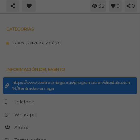
36
0
0
CATEGORÍAS
Opera, zarzuela y clásica
INFORMACIÓN DEL EVENTO
https://www.teatroarriaga.eus/programacion/shostakovich-
14/#entradas-arriaga
Teléfono
Whasapp
Aforo: