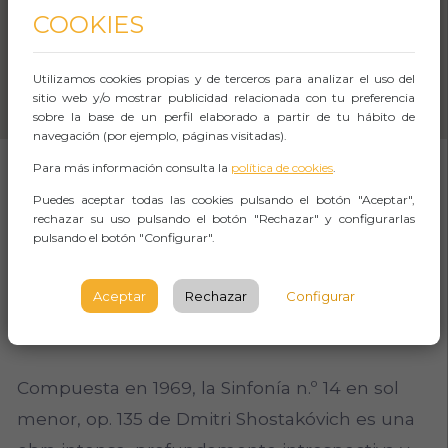
COOKIES
Utilizamos cookies propias y de terceros para analizar el uso del
sitio web y/o mostrar publicidad relacionada con tu preferencia
sobre la base de un perfil elaborado a partir de tu hábito de
navegación (por ejemplo, páginas visitadas).
Para más información consulta la
política de cookies
.
SOBRE EL EVENTO
Puedes aceptar todas las cookies pulsando el botón "Aceptar",
rechazar su uso pulsando el botón "Rechazar" y configurarlas
pulsando el botón "Configurar".
"Los cien enamorados duermen para siempre
bajo la tierra seca". Federico García Lorca
Aceptar
Rechazar
Configurar
Compuesta en 1969, la Sinfonía n.º 14 en sol
menor, op. 135 de Dmitri Shostakóvich es una