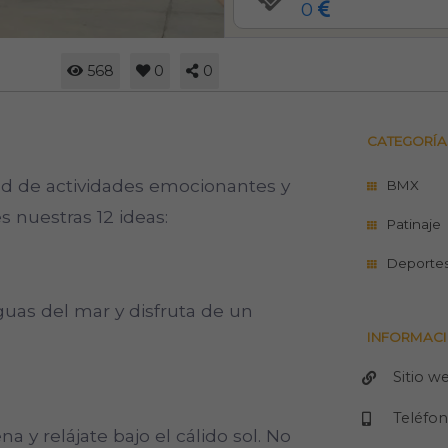
0
568
0
0
CATEGORÍA
ad de actividades emocionantes y
BMX
s nuestras 12 ideas:
Patinaje
Deportes
guas del mar y disfruta de un
INFORMACI
Sitio w
Teléfo
na y relájate bajo el cálido sol. No