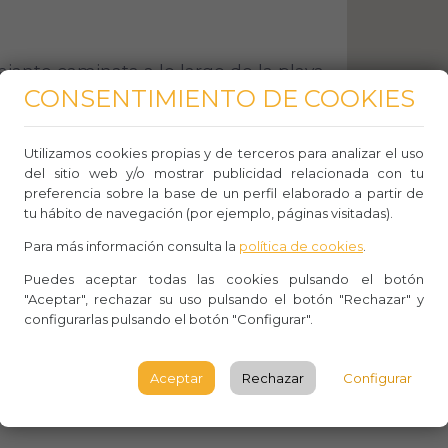
lajante caminata a lo largo de la playa,
CONSENTIMIENTO DE COOKIES
do el suave sonido de las olas.
Utilizamos cookies propias y de terceros para analizar el uso
del sitio web y/o mostrar publicidad relacionada con tu
preferencia sobre la base de un perfil elaborado a partir de
 biodiversidad marina al hacer
tu hábito de navegación (por ejemplo, páginas visitadas).
ces y las criaturas marinas en las
Para más información consulta la
política de cookies
.
Puedes aceptar todas las cookies pulsando el botón
"Aceptar", rechazar su uso pulsando el botón "Rechazar" y
configurarlas pulsando el botón "Configurar".
dad de la playa para leer un libro,
Aceptar
Rechazar
Configurar
 y desconectar.