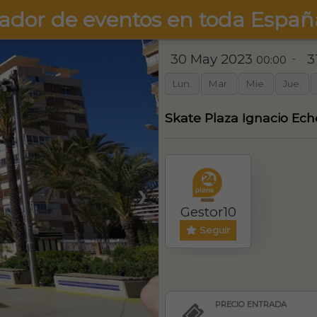
ador de eventos en toda Españ
30 May 2023
3
-
00:00
Lun.
Mar.
Mie.
Jue.
Skate Plaza Ignacio Ech
❯
Gestor10
Seguir
PRECIO ENTRADA