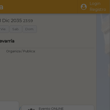
Login
a
Registro
1 Dic 2035
23:59
Vie.
Sab.
Dom.
evarría
Organiza / Publica:
/
Evento ONLINE