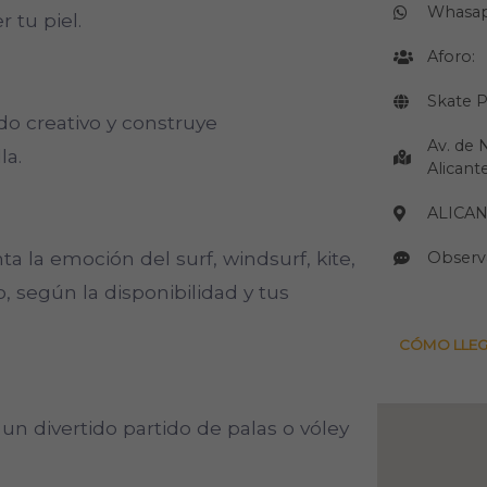
Whasa
r tu piel.
Aforo:
Skate P
ado creativo y construye
Av. de 
la.
Alicant
ALICA
a la emoción del surf, windsurf, kite,
Observ
o, según la disponibilidad y tus
CÓMO LLE
 un divertido partido de palas o vóley