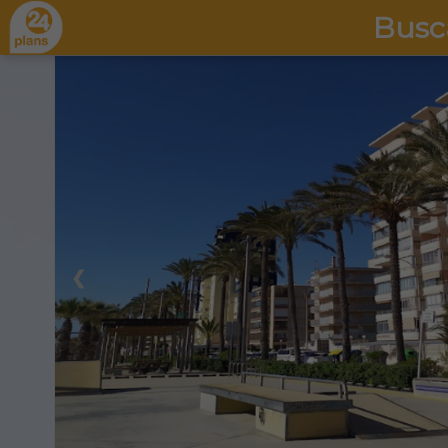
Busc
❮