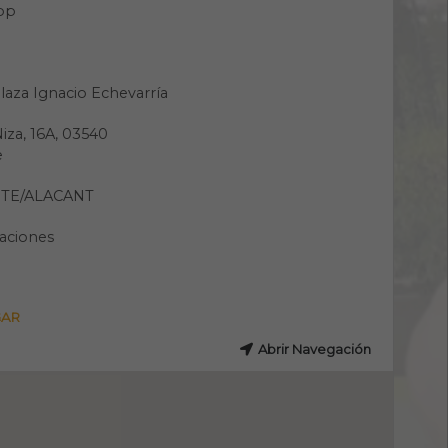
pp
laza Ignacio Echevarría
Niza, 16A, 03540
e
NTE/ALACANT
aciones
GAR
Abrir Navegación