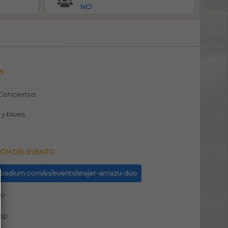
NO
S
 Conciertos
l y blues
ÓN DEL EVENTO
ntradium.com/es/events/snajer-arriazu-duo
no
pp