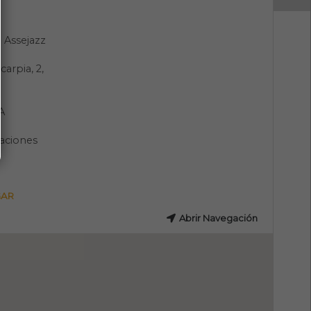
 Assejazz
carpia, 2,
A
aciones
GAR
Abrir Navegación