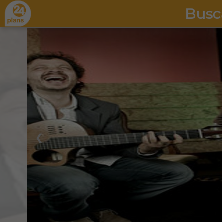
Busc
❮