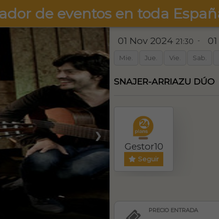
ador de eventos en toda Españ
01 Nov 2024
01
-
21:30
Mie.
Jue.
Vie.
Sab.
SNAJER-ARRIAZU DÚO
❯
Gestor10
Seguir
PRECIO ENTRADA