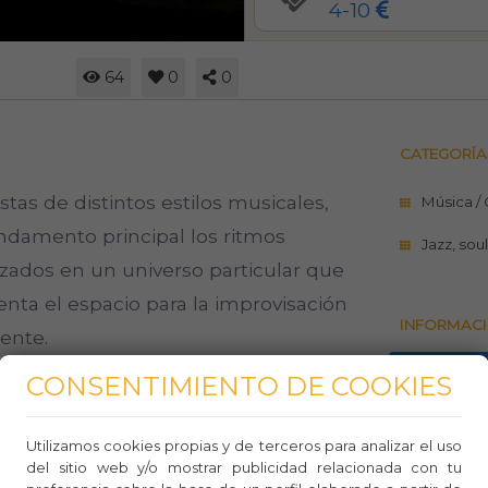
4-10
64
0
0
CATEGORÍA
stas de distintos estilos musicales,
Música /
damento principal los ritmos
Jazz, sou
izados en un universo particular que
ta el espacio para la improvisación
INFORMACI
sente.
https://e
CONSENTIMIENTO DE COOKIES
ginales, que fusionan el amor
Teléfo
ón personal naturalmente atravesada
Utilizamos cookies propias y de terceros para analizar el uso
Whasa
del sitio web y/o mostrar publicidad relacionada con tu