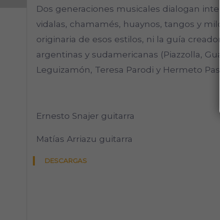
Dos generaciones musicales dialogan inte
vidalas, chamamés, huaynos, tangos y milo
originaria de esos estilos, ni la guía cread
argentinas y sudamericanas (Piazzolla, Gu
Leguizamón, Teresa Parodi y Hermeto Pasc
Ernesto Snajer guitarra
Matías Arriazu guitarra
DESCARGAS