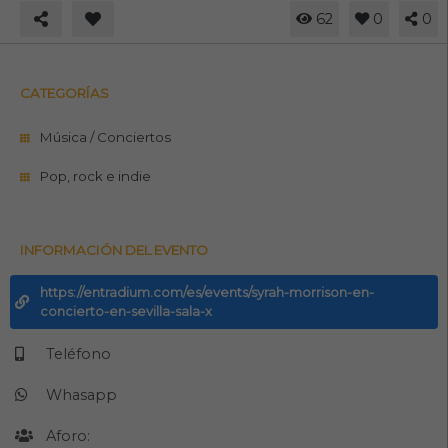
62
0
0
CATEGORÍAS
Música / Conciertos
Pop, rock e indie
INFORMACIÓN DEL EVENTO
https://entradium.com/es/events/syrah-morrison-en-
concierto-en-sevilla-sala-x
Teléfono
Whasapp
Aforo: