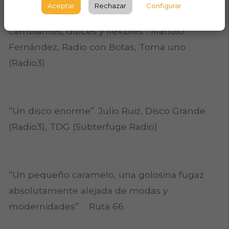
Aceptar
Rechazar
Configurar
álbum de debut, The Road, tiene sabores
cambiantes, dulces y flexibles”. Manolo
Fernández, Radio con Botas, Toma uno
(Radio3)
“Un disco enorme”. Julio Ruiz, Disco Grande
(Radio3), TDG (Subterfuge Radio)
“Un pequeño caramelo, una golosina fugaz
absolutamente alejada de modas y
modernidades” Ruta 66