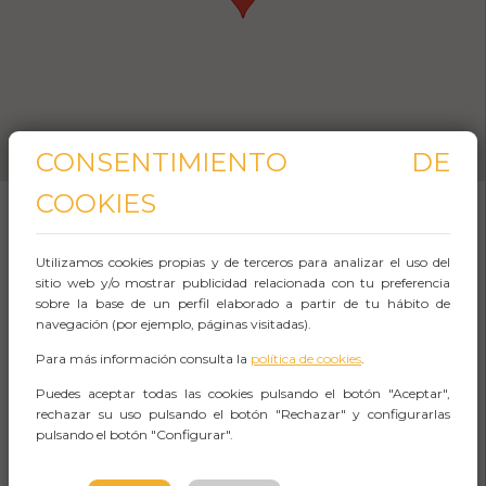
CONSENTIMIENTO DE
COOKIES
SOBRE EL EVENTO
Utilizamos cookies propias y de terceros para analizar el uso del
sitio web y/o mostrar publicidad relacionada con tu preferencia
sobre la base de un perfil elaborado a partir de tu hábito de
“Impressive and sophisticated first album
navegación (por ejemplo, páginas visitadas).
from Spain’s deep south”. Americana UK
Para más información consulta la
política de cookies
.
magazine
Puedes aceptar todas las cookies pulsando el botón "Aceptar",
rechazar su uso pulsando el botón "Rechazar" y configurarlas
pulsando el botón "Configurar".
“No pierdan de vista a Syrah Morrison (...) Su