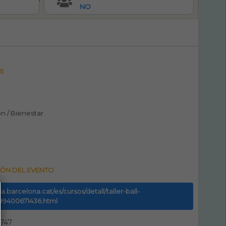
NO
S
n / Bienestar
ÓN DEL EVENTO
ia.barcelona.cat/es/cursos/detall/taller-ball-
99400671436.html
747