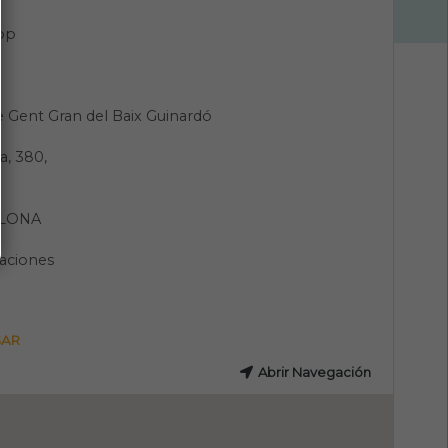
pp
e Gent Gran del Baix Guinardó
a, 380,
LONA
aciones
GAR
Abrir Navegación