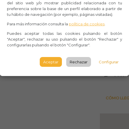
del sitio web y/o mostrar publicidad relacionada con tu
preferencia sobre la base de un perfil elaborado a partir de
Whasa
tu hábito de navegación (por ejemplo, páginas visitadas).
Aforo:
Para más información consulta la
política de cookies
.
Casal d
Puedes aceptar todas las cookies pulsando el botón
"Aceptar", rechazar su uso pulsando el botón "Rechazar" y
configurarlas pulsando el botón "Configurar".
C Marin
Horta
Aceptar
Rechazar
Configurar
BARCE
Observ
CÓMO LLE