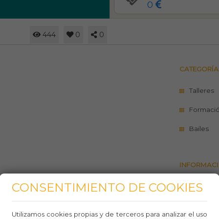
0
444
0
0
CATEGORÍA
Talleres
Formació
Bailes
INFORMACI
CONSENTIMIENTO DE COOKIES
https://gu
dinamic_
Utilizamos cookies propias y de terceros para analizar el uso
934502