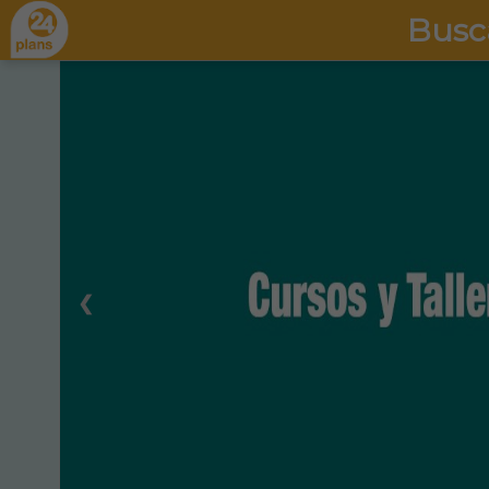
Busc
❮