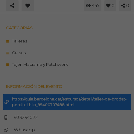
447
0
0
CATEGORÍAS
Talleres
Cursos
Tejer, Macramé y Patchwork
INFORMACIÓN DEL EVENTO
https://guia.barcelona.cat/es/cursos/detall/taller-de-brodat-
perdi-el-hilo_99400707488.html
933254072
Whasapp