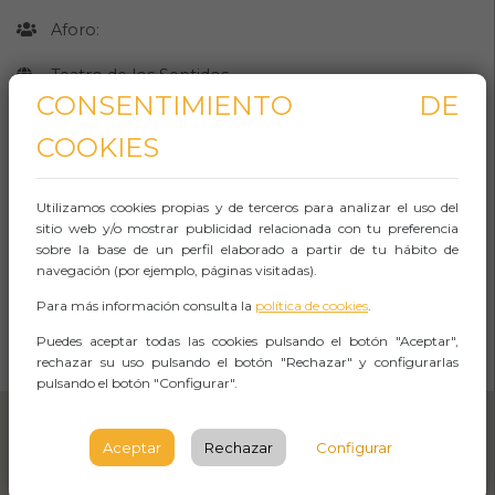
Aforo:
Teatro de los Sentidos
CONSENTIMIENTO DE
Camí Polvorí, 1, Sants-
COOKIES
Montjuic
BARCELONA
Utilizamos cookies propias y de terceros para analizar el uso del
sitio web y/o mostrar publicidad relacionada con tu preferencia
Observaciones
sobre la base de un perfil elaborado a partir de tu hábito de
navegación (por ejemplo, páginas visitadas).
Para más información consulta la
política de cookies
.
CÓMO LLEGAR
Puedes aceptar todas las cookies pulsando el botón "Aceptar",
rechazar su uso pulsando el botón "Rechazar" y configurarlas
Abrir Navegación
pulsando el botón "Configurar".
Aceptar
Rechazar
Configurar