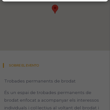
SOBRE EL EVENTO
Trobades permanents de brodat
És un espai de trobades permanents de
brodat enfocat a acompanyar els interessos
individuals i col·lectius al voltant del brodat i