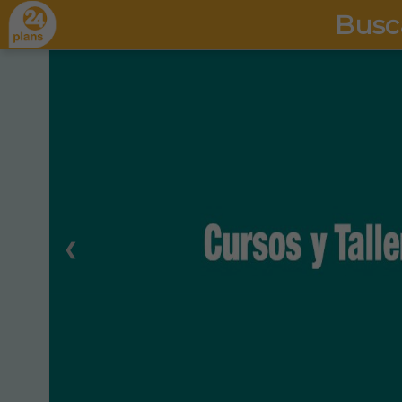
Busc
❮