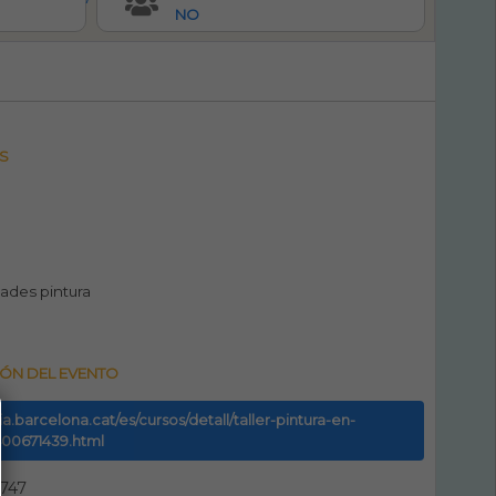
NO
S
ades pintura
ÓN DEL EVENTO
uia.barcelona.cat/es/cursos/detall/taller-pintura-en-
9400671439.html
747