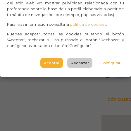
del sitio web y/o mostrar publicidad relacionada con tu
preferencia sobre la base de un perfil elaborado a partir de
Whasa
tu hábito de navegación (por ejemplo, páginas visitadas).
Aforo:
Para más información consulta la
política de cookies
.
Casal d
Puedes aceptar todas las cookies pulsando el botón
"Aceptar", rechazar su uso pulsando el botón "Rechazar" y
configurarlas pulsando el botón "Configurar".
C Marin
Guinar
Aceptar
Rechazar
Configurar
BARCE
Observ
CÓMO LLE