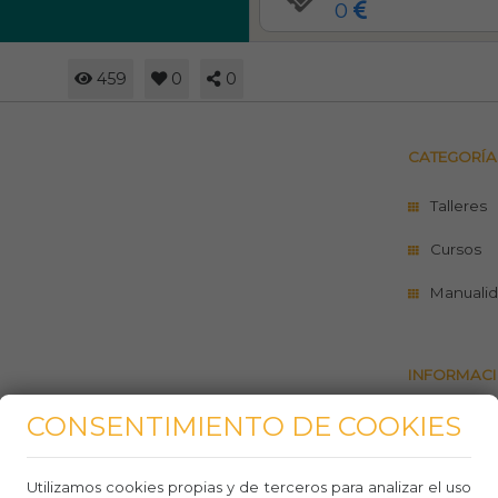
0
459
0
0
CATEGORÍA
Talleres
Cursos
Manualid
INFORMACI
CONSENTIMIENTO DE COOKIES
https://g
teixit_9
Utilizamos cookies propias y de terceros para analizar el uso
934502