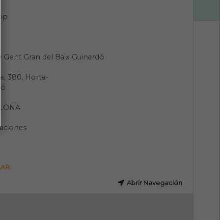
pp
e Gent Gran del Baix Guinardó
a, 380, Horta-
dó
LONA
aciones
GAR
Abrir Navegación