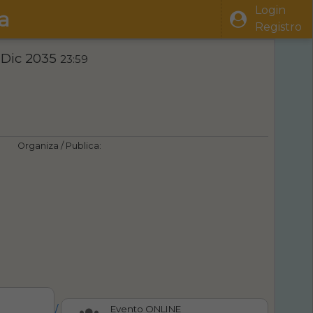
Login
a
Registro
 Dic 2035
23:59
Organiza / Publica:
/
Evento ONLINE