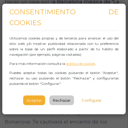
hacer un viaje por l
a Barcelona mágica de "La
Sombra del Viento" y la Barcelona fantástica
CONSENTIMIENTO DE
de "La Catedral del Mar".
COOKIES
VENTAJAS:
Utilizamos cookies propias y de terceros para analizar el uso del
sitio web y/o mostrar publicidad relacionada con tu preferencia
Te proponemos dos rutas literarias con la
sobre la base de un perfil elaborado a partir de tu hábito de
ciudad de Barcelona como protagonista.
navegación (por ejemplo, páginas visitadas).
Para más información consulta la
política de cookies
.
La primera en la Barcelona de 'La Sombra del
Puedes aceptar todas las cookies pulsando el botón "Aceptar",
Viento', donde pasearás por los escenarios de
rechazar su uso pulsando el botón "Rechazar" y configurarlas
pulsando el botón "Configurar".
los Sempere y Julián Carax, la Rambla de Santa
Mónica, la Plaza Real, la calle del Call, la
Aceptar
Rechazar
Configurar
Baixada de la Llibreteria y la esplendorosa
Santa María del Mar hasta llegar al Paseo de la
Bonanova. Te cautivará el encanto de los