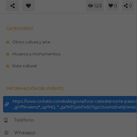
523
0
0
CATEGORÍAS
Otros cultura y arte
Museos y monumentos
Ruta cultural
INFORMACIÓN DEL EVENTO
https://www.civitatis.com/es/segovia/tour-catedral-torre-palac
_gl=1*9rwkmz*_up*MQ..*_ga*MTQxMTA5OTgzOS4xNzEwMjYxM
Teléfono
Whasapp