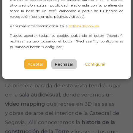
descubriremos!
sitio web y/o mostrar publicidad relacionada con tu preferencia
sobre la base de un perfil elaborado a partir de tu hábito de
navegación (por ejemplo, páginas visitadas).
Allí nos esperan coloridas
capillas
, el
coro
, el
Para más información consulta la
política de cookies
.
claustro
y diferentes
salas de exposiciones
.
Puedes aceptar todas las cookies pulsando el botón "Aceptar",
¡Aprenderemos numerosas curiosidades sobre
rechazar su uso pulsando el botón "Rechazar" y configurarlas
la
última catedral gótica construida en España
!
pulsando el botón "Configurar".
Visita a la Torre de la
Aceptar
Rechazar
Configurar
Catedral
La primera parada de esta visita tendrá lugar
en la
sala audiovisual
, donde veremos un
vídeo mapping
que recrea en 3D las salas
y obras de arte del interior de la Catedral de
Segovia. ¡Allí conoceremos la
historia de la
construcción de la Torre
y los secretos que