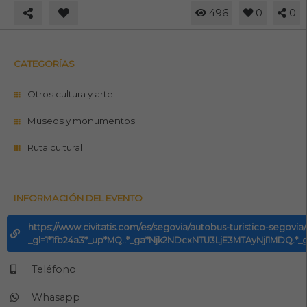
496
0
0
CATEGORÍAS
Otros cultura y arte
Museos y monumentos
Ruta cultural
INFORMACIÓN DEL EVENTO
https://www.civitatis.com/es/segovia/autobus-turistico-segovia/
_gl=1*1fb24a3*_up*MQ..*_ga*Njk2NDcxNTU3LjE3MTAyNjI1M
Teléfono
Whasapp