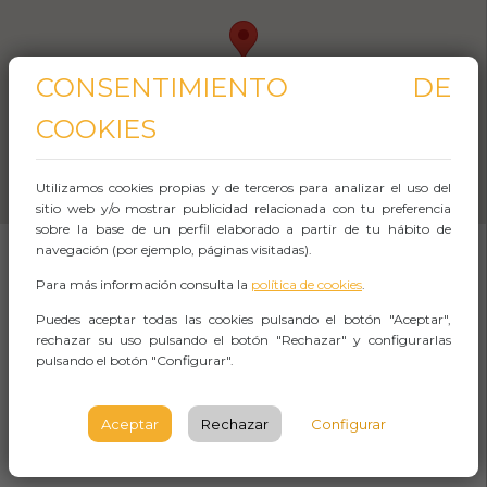
CONSENTIMIENTO DE
COOKIES
Utilizamos cookies propias y de terceros para analizar el uso del
sitio web y/o mostrar publicidad relacionada con tu preferencia
sobre la base de un perfil elaborado a partir de tu hábito de
navegación (por ejemplo, páginas visitadas).
Para más información consulta la
política de cookies
.
SOBRE EL EVENTO
Puedes aceptar todas las cookies pulsando el botón "Aceptar",
rechazar su uso pulsando el botón "Rechazar" y configurarlas
Seguid las huellas de los
nobles y reyes de
pulsando el botón "Configurar".
España
en este
tour privado por el Real Sitio
de San Ildefonso
. Una visita imprescindible
Aceptar
Rechazar
Configurar
para los amantes de la cultura.