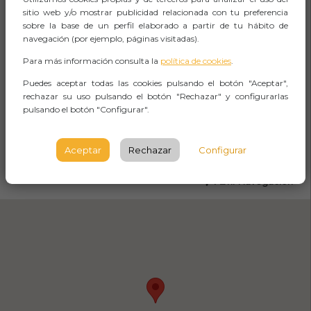
Auditorio Cartuja
sitio web y/o mostrar publicidad relacionada con tu preferencia
sobre la base de un perfil elaborado a partir de tu hábito de
Albert Einsteins, S/n
navegación (por ejemplo, páginas visitadas).
Sevilla
Para más información consulta la
política de cookies
.
SEVILLA
Puedes aceptar todas las cookies pulsando el botón "Aceptar",
rechazar su uso pulsando el botón "Rechazar" y configurarlas
Observaciones
pulsando el botón "Configurar".
Aceptar
Rechazar
Configurar
CÓMO LLEGAR
Abrir Navegación