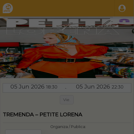
❮
❯
05 Jun 2026
05 Jun 2026
18:30
22:30
-
Vie.
TREMENDA – PETITE LORENA
Organiza / Publica: