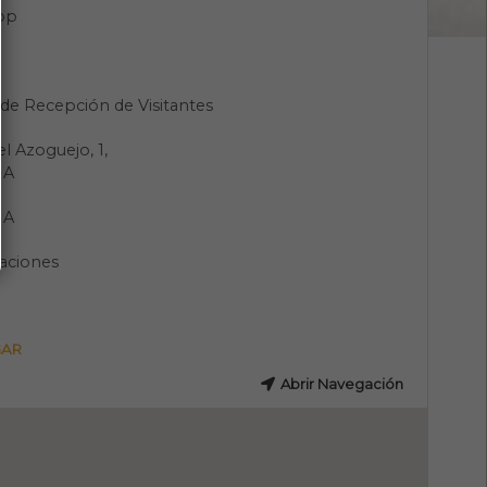
pp
de Recepción de Visitantes
el Azoguejo, 1,
IA
IA
aciones
GAR
Abrir Navegación