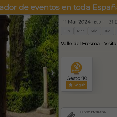
ador de eventos en toda Españ
11 Mar 2024
31 
-
11:00
Lun.
Mar.
Mie.
Jue.
Valle del Eresma - Visit
❯
Gestor10
Seguir
PRECIO ENTRADA