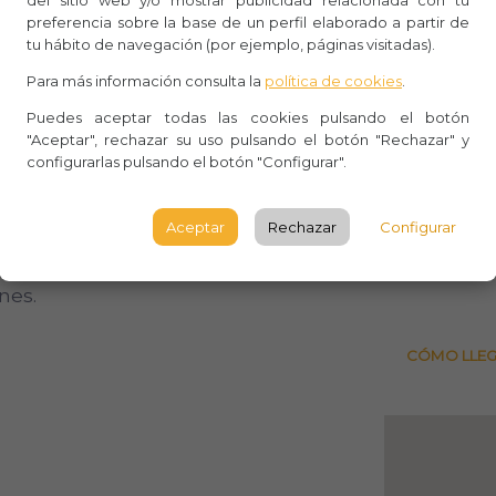
del sitio web y/o mostrar publicidad relacionada con tu
Whasa
de la roca: el monasterio de Santa
preferencia sobre la base de un perfil elaborado a partir de
tu hábito de navegación (por ejemplo, páginas visitadas).
.
Aforo:
Para más información consulta la
política de cookies
.
r los estanques que recogen el agua
Centro 
Puedes aceptar todas las cookies pulsando el botón
 un mundo monástico de búsqueda de
"Aceptar", rechazar su uso pulsando el botón "Rechazar" y
Plaza d
configurarlas pulsando el botón "Configurar".
SEGOV
SEGOV
tro paisajista Leandro Silva creó
Aceptar
Rechazar
Configurar
 de la ciudad, el recorrido nos
Observ
nes.
CÓMO LLE