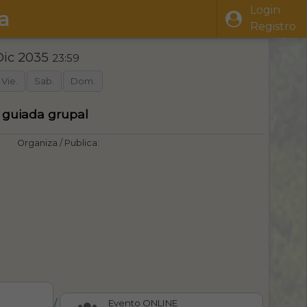
Login
a
Registro
Dic 2035
23:59
Vie.
Sab.
Dom.
a guiada grupal
Organiza / Publica:
/
Evento ONLINE