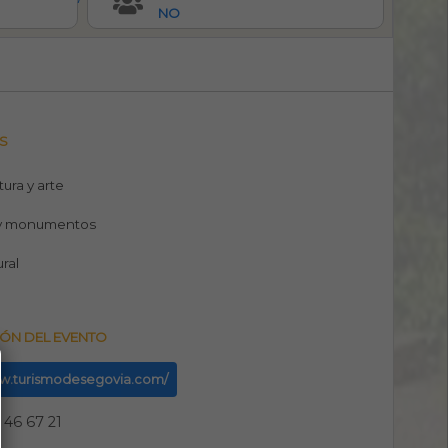
NO
S
tura y arte
y monumentos
ural
ÓN DEL EVENTO
ww.turismodesegovia.com/
 46 67 21