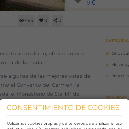
0
485
0
0
CATEGORÍA
recinto amurallado, ofrece un rico
Otros cul
mica de la ciudad.
Museos 
rse algunas de las mejores vistas de
Ruta cult
 como el Convento del Carmen, la
eda, el Monasterio de Sta. Mª del
INFORMACI
za de San Lorenzo.
CONSENTIMIENTO DE COOKIES
http://w
 verdes de la ciudad de Segovia,
+34 921
Utilizamos cookies propias y de terceros para analizar el uso
mplación y el sosiego y cuyo