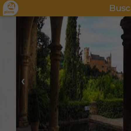
Busc
❮