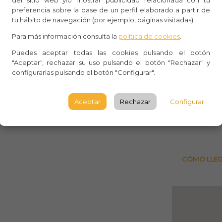
del sitio web y/o mostrar publicidad relacionada con tu
Whasa
preferencia sobre la base de un perfil elaborado a partir de
tu hábito de navegación (por ejemplo, páginas visitadas).
Aforo:
Para más información consulta la
política de cookies
.
Ernest 
Puedes aceptar todas las cookies pulsando el botón
"Aceptar", rechazar su uso pulsando el botón "Rechazar" y
P.º de 
configurarlas pulsando el botón "Configurar".
Gipuzk
DONOST
Aceptar
Rechazar
Configurar
Observ
CÓMO LLE