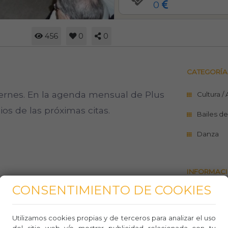
0
456
0
0
CATEGORÍA
viernes. En la agenda mensual de Plus
Cultura /
ios de las próximas citas.
Bailes de
Danza
INFORMACI
CONSENTIMIENTO DE COOKIES
https://
943481
Utilizamos cookies propias y de terceros para analizar el uso