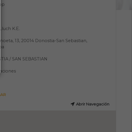
pp
Lluch K.E.
Anoeta, 13, 20014 Donostia-San Sebastian,
oa
IA / SAN SEBASTIAN
aciones
GAR
Abrir Navegación