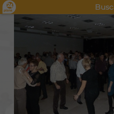
Busc
❮