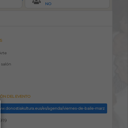
NO
S
 Arte
 salón
ÓN DEL EVENTO
www.donostiakultura.eus/es/agenda/viernes-de-baile-marz
919