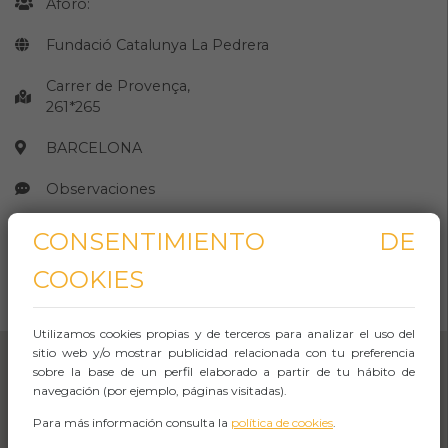
Aforo:
Fundació Catalunya La Pedrera
Carrer de Provença,
261*265
BARCELONA
Observaciones
CONSENTIMIENTO DE
CÓMO LLEGAR
COOKIES
Abrir Navegación
Utilizamos cookies propias y de terceros para analizar el uso del
sitio web y/o mostrar publicidad relacionada con tu preferencia
sobre la base de un perfil elaborado a partir de tu hábito de
navegación (por ejemplo, páginas visitadas).
Para más información consulta la
política de cookies
.