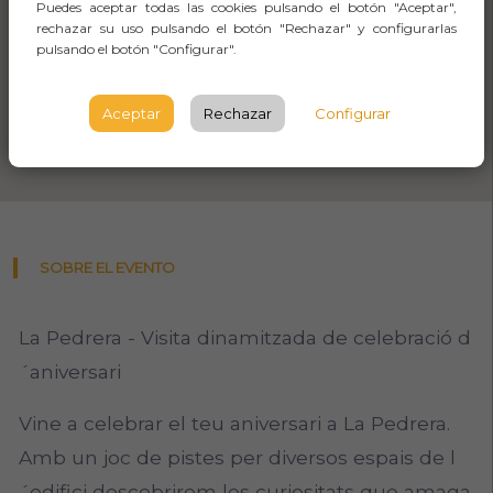
Puedes aceptar todas las cookies pulsando el botón "Aceptar",
rechazar su uso pulsando el botón "Rechazar" y configurarlas
pulsando el botón "Configurar".
Aceptar
Rechazar
Configurar
SOBRE EL EVENTO
La Pedrera - Visita dinamitzada de celebració d
´aniversari
Vine a celebrar el teu aniversari a La Pedrera.
Amb un joc de pistes per diversos espais de l
´edifici descobrirem les curiositats que amaga