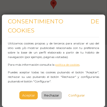
CONSENTIMIENTO DE
COOKIES
Utilizamos cookies propias y de terceros para analizar el uso del
sitio web y/o mostrar publicidad relacionada con tu preferencia
sobre la base de un perfil elaborado a partir de tu hábito de
navegación (por ejemplo, páginas visitadas).
SOBRE EL EVENTO
Para más información consulta la
política de cookies
.
Puedes aceptar todas las cookies pulsando el botón "Aceptar",
Inaugurado en 1847, el Gran Teatro del Liceo es
rechazar su uso pulsando el botón "Rechazar" y configurarlas
el teatro en activo más antiguo y prestigioso de
pulsando el botón "Configurar".
Barcelona. A lo largo de los años el teatro ha
Aceptar
Rechazar
Configurar
conservado su función como centro cultural y
artístico, llegando a convertirse en uno de los