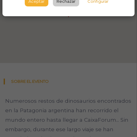
Aceptar
Rechazar
Configurar
SOBRE EL EVENTO
Numerosos restos de dinosaurios encontrados
en la Patagonia argentina han recorrido el
mundo entero hasta llegar a CaixaForum... Sin
embargo, durante ese largo viaje se han