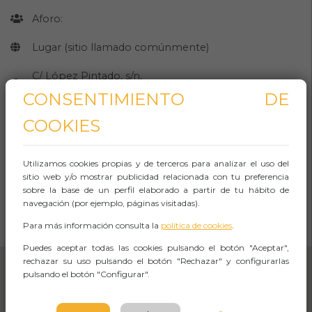
Aforo:
Lugar (sitio llamado comúnmente)
C/ López Pintado, s/n,
Sevilla
CONSENTIMIENTO DE
SEVILLA
COOKIES
Observaciones
Utilizamos cookies propias y de terceros para analizar el uso del
sitio web y/o mostrar publicidad relacionada con tu preferencia
sobre la base de un perfil elaborado a partir de tu hábito de
navegación (por ejemplo, páginas visitadas).
CÓMO LLEGAR
Para más información consulta la
política de cookies
.
Abrir Navegación
Puedes aceptar todas las cookies pulsando el botón "Aceptar",
rechazar su uso pulsando el botón "Rechazar" y configurarlas
pulsando el botón "Configurar".