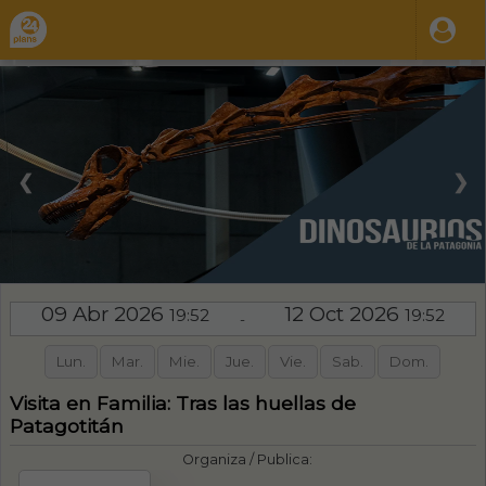
❮
❯
09 Abr 2026
12 Oct 2026
19:52
19:52
-
Lun.
Mar.
Mie.
Jue.
Vie.
Sab.
Dom.
Visita en Familia: Tras las huellas de
Patagotitán
Organiza / Publica: