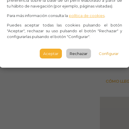
preferencia sobre la base de un perfil elaborado a partir de
Aforo:
tu hábito de navegación (por ejemplo, páginas visitadas).
Para más información consulta la
política de cookies
.
Edifici
Puedes aceptar todas las cookies pulsando el botón
Edifici
"Aceptar", rechazar su uso pulsando el botón "Rechazar" y
Sevilla
configurarlas pulsando el botón "Configurar".
SEVILL
Aceptar
Rechazar
Configurar
Observ
CÓMO LLE