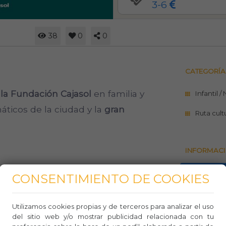
3-6
38
0
0
CATEGORÍA
e la Fundación Cajasol
en familia y
Infantil /
ticos de la ciudad y la
gran
Ruta cult
INFORMACI
https://f
CONSENTIMIENTO DE COOKIES
Teléfo
Utilizamos cookies propias y de terceros para analizar el uso
Whasa
del sitio web y/o mostrar publicidad relacionada con tu