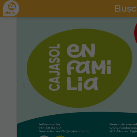
Busc
❮