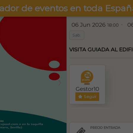
ador de eventos en toda Españ
06 Jun 2026
0
-
18:00
Sab.
VISITA GUIADA AL EDIF
❯
Gestor10
Seguir
PRECIO ENTRADA