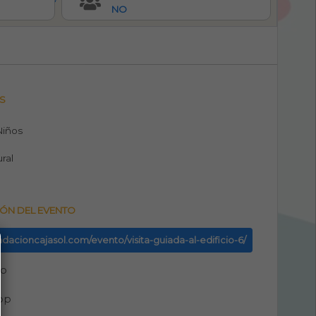
NO
S
 Niños
ural
ÓN DEL EVENTO
undacioncajasol.com/evento/visita-guiada-al-edificio-6/
no
pp