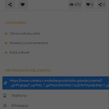
470
0
0
CATEGORÍAS
Otros cultura y arte
Museos y monumentos
Ruta cultural
INFORMACIÓN DEL EVENTO
https://www.civitatis.com/es/segovia/visita-guiada-juderia/?
_gl=1*rglqxp*_up*MQ..*_ga*MzA3NDI1NDYzLjE3MTAyNjE3NjU
Teléfono
Whasapp