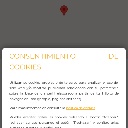
CONSENTIMIENTO DE
COOKIES
SOBRE EL EVENTO
Utilizamos cookies propias y de terceros para analizar el uso del
sitio web y/o mostrar publicidad relacionada con tu preferencia
sobre la base de un perfil elaborado a partir de tu hábito de
En esta
visita guiada por la Judería de Segovia
navegación (por ejemplo, páginas visitadas).
descubriremos cómo vivía la comunidad
Para más información consulta la
política de cookies
.
hebrea en una de las ciudades con más
Puedes aceptar todas las cookies pulsando el botón "Aceptar",
historia del
antiguo Reino de Castilla
.
rechazar su uso pulsando el botón "Rechazar" y configurarlas
pulsando el botón "Configurar".