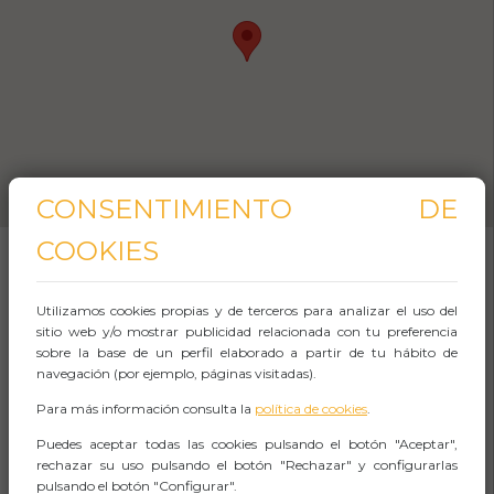
CONSENTIMIENTO DE
COOKIES
SOBRE EL EVENTO
Utilizamos cookies propias y de terceros para analizar el uso del
sitio web y/o mostrar publicidad relacionada con tu preferencia
sobre la base de un perfil elaborado a partir de tu hábito de
En esta
visita guiada por Segovia
recorreremos
navegación (por ejemplo, páginas visitadas).
sus calles en busca de los
principales
Para más información consulta la
política de cookies
.
monumentos del centro histórico
. Además,
Puedes aceptar todas las cookies pulsando el botón "Aceptar",
accederemos al
interior de la Catedral
. ¡Esta
rechazar su uso pulsando el botón "Rechazar" y configurarlas
pulsando el botón "Configurar".