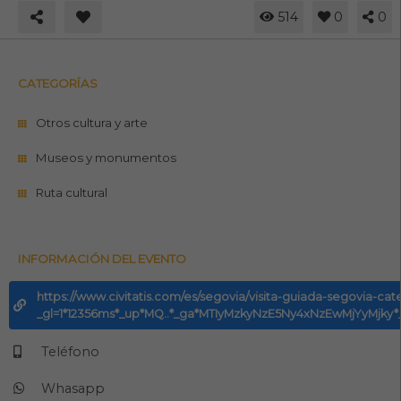
514
0
0
CATEGORÍAS
Otros cultura y arte
Museos y monumentos
Ruta cultural
INFORMACIÓN DEL EVENTO
https://www.civitatis.com/es/segovia/visita-guiada-segovia-cate
_gl=1*12356ms*_up*MQ..*_ga*MTIyMzkyNzE5Ny4xNzEwMjYyMjk
Teléfono
Whasapp