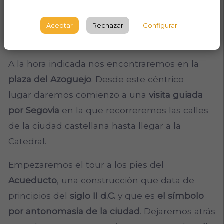
ciudad
Patrimonio de la Humanidad
nos
espera!
Aceptar
Rechazar
Configurar
Itinerario
A la hora indicada nos encontraremos en la
plaza del Azoguejo
. Desde este céntrico
lugar daremos comienzo a una
visita guiada
por Segovia
en la que recorreremos las calles
de la ciudad castellana hasta llegar a la
Catedral.
Empezaremos el tour a los pies del
Acueducto
, una construcción que data de
principios del
siglo II d.C.
y que es
el símbolo
por antonomasia de la ciudad
. Dejaremos atrás