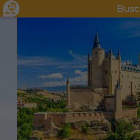
Busc
❮