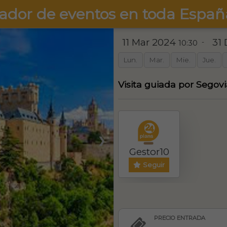
ador de eventos en toda Españ
11 Mar 2024
31
-
10:30
Lun.
Mar.
Mie.
Jue.
Visita guiada por Segovi
❯
Gestor10
Seguir
PRECIO ENTRADA