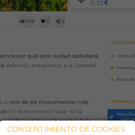
5-23
508
0
0
CATEGORÍA
emos por qué esta ciudad castellana
Otros cul
ad
. Además, entraremos a la Catedral
Museos 
Ruta cult
to a
uno de los monumentos más
INFORMACI
cto
. En este céntrico lugar de la
https://w
sta
visita guiada por la capital de la
_gl=1*1
CONSENTIMIENTO DE COOKIES
Teléfo