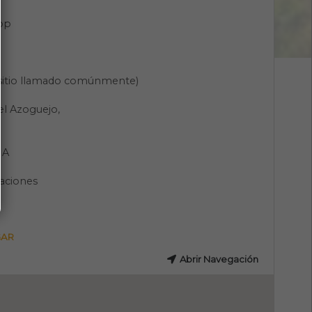
pp
(sitio llamado comúnmente)
el Azoguejo,
a
IA
aciones
GAR
Abrir Navegación