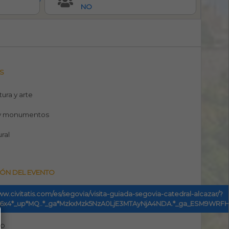
NO
S
tura y arte
y monumentos
ural
ÓN DEL EVENTO
ww.civitatis.com/es/segovia/visita-guiada-segovia-catedral-alcazar/?
2276x4*_up*MQ..*_ga*MzkxMzk5NzA0LjE3MTAyNjA4NDA.*_ga_ESM
no