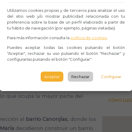
gares tan fascinantes como el
Whasa
Utilizamos cookies propias y de terceros para analizar el uso
del sitio web y/o mostrar publicidad relacionada con tu
s
, la
Plaza de Medina del Campo y la
Aforo:
preferencia sobre la base de un perfil elaborado a partir de
rtín
. ¿Sabíais que esta última lleva en
tu hábito de navegación (por ejemplo, páginas visitadas).
Lugar 
este centenario templo, os
Para más información consulta la
política de cookies
.
Plaza d
Puedes aceptar todas las cookies pulsando el botón
Segovi
"Aceptar", rechazar su uso pulsando el botón "Rechazar" y
tedral de Santa María
para explorar el
configurarlas pulsando el botón "Configurar".
SEGOV
lo XVI
. Recorreremos este edificio
Observ
Aceptar
Rechazar
Configurar
" gracias a su tamaño y
fusión de
, accederemos a las capillas radiales
blo que ocupa la mayor parte del
CÓMO LLE
rección al
barrio Canonjías
, donde los
 María
decidieron construir un barrio