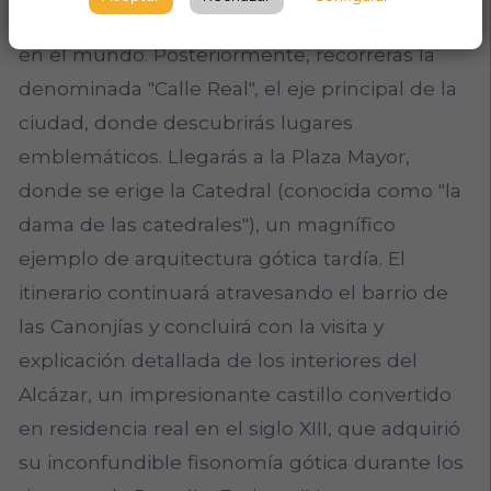
sea el acueducto romano mejor conservado
en el mundo. Posteriormente, recorrerás la
denominada "Calle Real", el eje principal de la
ciudad, donde descubrirás lugares
emblemáticos. Llegarás a la Plaza Mayor,
donde se erige la Catedral (conocida como "la
dama de las catedrales"), un magnífico
ejemplo de arquitectura gótica tardía. El
itinerario continuará atravesando el barrio de
las Canonjías y concluirá con la visita y
explicación detallada de los interiores del
Alcázar, un impresionante castillo convertido
en residencia real en el siglo XIII, que adquirió
su inconfundible fisonomía gótica durante los