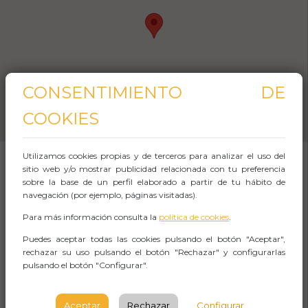
CONSENTIMIENTO DE
COOKIES
Utilizamos cookies propias y de terceros para analizar el uso del
sitio web y/o mostrar publicidad relacionada con tu preferencia
sobre la base de un perfil elaborado a partir de tu hábito de
SOBRE EL EVENTO
navegación (por ejemplo, páginas visitadas).
Para más información consulta la
política de cookies
.
Resumen de tu visita
Puedes aceptar todas las cookies pulsando el botón "Aceptar",
rechazar su uso pulsando el botón "Rechazar" y configurarlas
Tu experiencia guiada por Segovia comenzará
pulsando el botón "Configurar".
a los pies del Acueducto, una estructura que
data de hace 2000 años y que posiblemente
Aceptar
Rechazar
Configurar