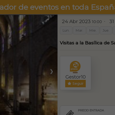
ador de eventos en toda Españ
24 Abr 2023
31
-
10:00
Lun.
Mar.
Mie.
Jue.
Visitas a la Basílica de
❯
Gestor10
Seguir
PRECIO ENTRADA