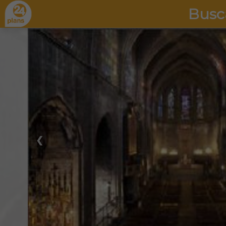
Busc
❮