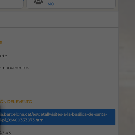
NO
S
 Arte
y monumentos
ÓN DEL EVENTO
uia.barcelona.cat/es/detall/visites-a-la-basilica-de-santa-
l-pi_99400333873.html
47 43