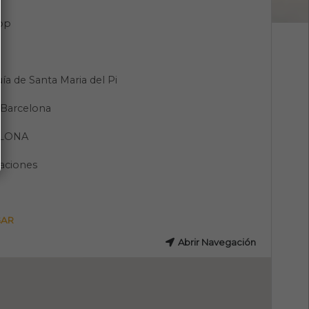
pp
ía de Santa Maria del Pi
, Barcelona
LONA
aciones
GAR
Abrir Navegación