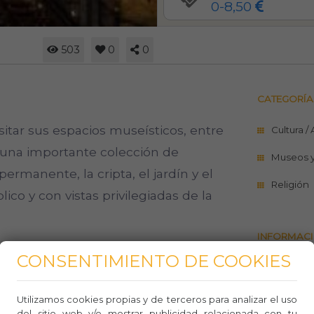
0-8,50
503
0
0
CATEGORÍA
visitar sus espacios museísticos, entre
Cultura /
ne una importante colección de
Museos 
permanente, la cripta, el jardín y el
Religión
ico y con vistas privilegiadas de la
INFORMACI
CONSENTIMIENTO DE COOKIES
https://g
maria-de
Utilizamos cookies propias y de terceros para analizar el uso
93 318 
del sitio web y/o mostrar publicidad relacionada con tu