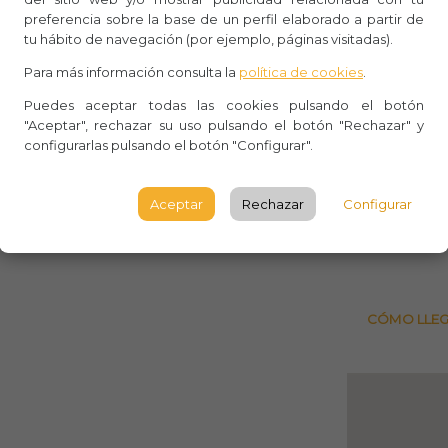
preferencia sobre la base de un perfil elaborado a partir de
Whasa
tu hábito de navegación (por ejemplo, páginas visitadas).
Para más información consulta la
política de cookies
.
Aforo:
Puedes aceptar todas las cookies pulsando el botón
Parroqu
"Aceptar", rechazar su uso pulsando el botón "Rechazar" y
configurarlas pulsando el botón "Configurar".
Pl Pi, 7
BARCE
Aceptar
Rechazar
Configurar
Observ
CÓMO LLE