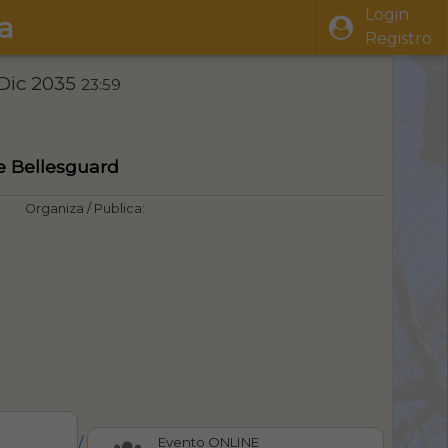
Login
a
Registro
 Dic 2035
23:59
re Bellesguard
Organiza / Publica:
/
Evento ONLINE