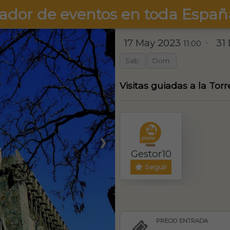
ador de eventos en toda Españ
17 May 2023
31
-
11:00
Sab.
Dom.
Visitas guiadas a la Tor
❯
Gestor10
Seguir
PRECIO ENTRADA