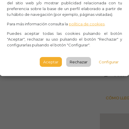
ico, y restauró los restos del
del sitio web y/o mostrar publicidad relacionada con tu
preferencia sobre la base de un perfil elaborado a partir de
ardines de la finca.
Whasa
tu hábito de navegación (por ejemplo, páginas visitadas).
Aforo:
e vinculada a la historia de Cataluña,
Para más información consulta la
política de cookies
.
chos históricos relacionados con ella
Torre B
Puedes aceptar todas las cookies pulsando el botón
"Aceptar", rechazar su uso pulsando el botón "Rechazar" y
Gaudí para crear esta obra
configurarlas pulsando el botón "Configurar".
C Belle
16*20
Aceptar
Rechazar
Configurar
BARCE
Observ
CÓMO LLE