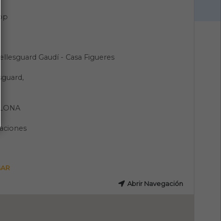
pp
ellesguard Gaudí - Casa Figueres
sguard,
LONA
aciones
GAR
Abrir Navegación