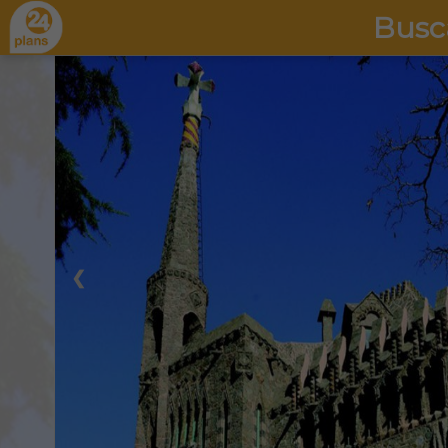
Busc
❮