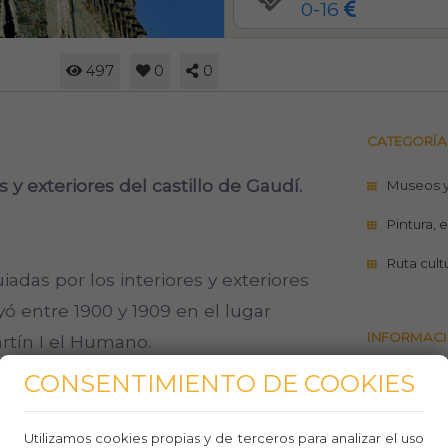
0-16
497
0
0
CATEGORÍA
s y exteriores del castillo de Gaudí.
Museos 
Pintura, 
Ruta cult
iadas por los interiores y exteriores
ó entre 1900 y 1909 en el lugar
INFORMACI
rtín I el Humano.
CONSENTIMIENTO DE COOKIES
https://g
s rectas, inusuales en su obra,
bellesgu
rtín I el Humano, con un estilo a
Utilizamos cookies propias y de terceros para analizar el uso
93 250