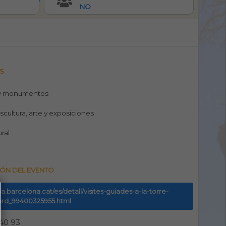
NO
S
y monumentos
escultura, arte y exposiciones
ural
ÓN DEL EVENTO
uia.barcelona.cat/es/detall/visites-guiades-a-la-torre-
ard_99400325955.html
 40 93