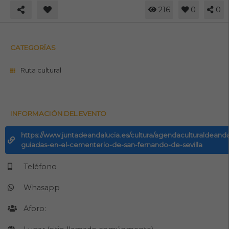
216
0
0
CATEGORÍAS
Ruta cultural
INFORMACIÓN DEL EVENTO
https://www.juntadeandalucia.es/cultura/agendaculturaldeandal
guiadas-en-el-cementerio-de-san-fernando-de-sevilla
Teléfono
Whasapp
Aforo: