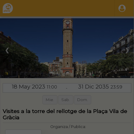
❮
❯
18 May 2023
31 Dic 2035
11:00
23:59
-
Mie.
Sab.
Dom.
Visites a la torre del rellotge de la Plaça Vila de
Gràcia
Organiza / Publica: