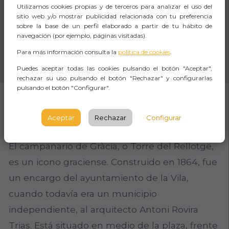
Utilizamos cookies propias y de terceros para analizar el uso del
sitio web y/o mostrar publicidad relacionada con tu preferencia
sobre la base de un perfil elaborado a partir de tu hábito de
navegación (por ejemplo, páginas visitadas).
Para más información consulta la
política de cookies
.
Puedes aceptar todas las cookies pulsando el botón "Aceptar",
rechazar su uso pulsando el botón "Rechazar" y configurarlas
pulsando el botón "Configurar".
SOBRE EL EVENTO
Aceptar
Rechazar
Configurar
El campanario de Gràcia, o Torre del Rellotge,
es un icono graciense. Construido en 1864, fue
un encargo del ayuntamiento de la Vila,
cuando todavía era un municipio
independiente, al arquitecto Antoni Rovira
Trias. Está situado en medio de la plaza, frente