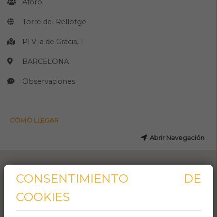
Aforo:
Torre del Rellotge
Pl Vila de Gràcia, 1
BARCELONA
Observaciones
CÓMO LLEGAR
Abrir Navegación
CONSENTIMIENTO DE
COOKIES