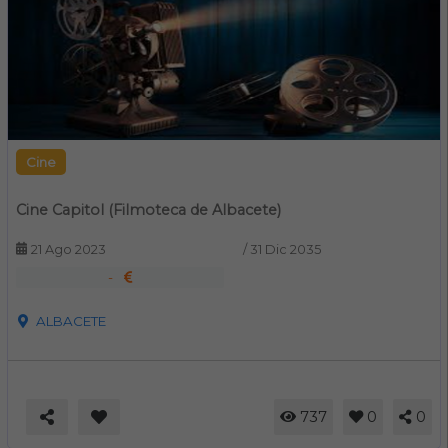
Cine
Cine Capitol (Filmoteca de Albacete)
21 Ago 2023
/
31 Dic 2035
-
ALBACETE
737
0
0