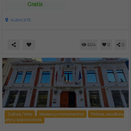
Gratis
ALBACETE
604
0
0
Cultura / Arte
Museos y monumentos
Pintura, escultura,
arte y exposiciones