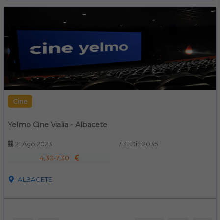
Cine
Yelmo Cine Vialia - Albacete
21 Ago 2023
/
31 Dic 2035
4,30-7,30
ALBACETE