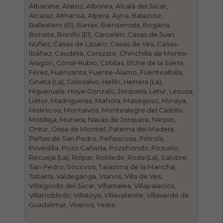
Albacete, Alatoz, Alborea, Alcalá del Júcar,
Alcaraz, Almansa, Alpera, Ayna, Balazote,
Ballestero (El), Barrax, Bienservida, Bogarra,
Bonete, Bonillo (El), Carcelén, Casas de Juan
Núñez, Casas de Lázaro, Casas de Ves, Casas-
Ibáñez, Caudete, Cenizate, Chinchilla de Monte-
Aragón, Corral-Rubio, Cotillas, Elche de la Sierra,
Férez, Fuensanta, Fuente-Álamo, Fuentealbilla,
Gineta (La), Golosalvo, Hellín, Herrera (La),
Higueruela, Hoya-Gonzalo, Jorquera, Letur, Lezuza,
Liétor, Madrigueras, Mahora, Masegoso, Minaya,
Molinicos, Montalvos, Montealegre del Castillo,
Motilleja, Munera, Navas de Jorquera, Nerpio,
Ontur, Ossa de Montiel, Paterna del Madera,
Peñas de San Pedro, Peñascosa, Pétrola,
Povedilla, Pozo Cañada, Pozohondo, Pozuelo,
Recueja (La), Riópar, Robledo, Roda (La), Salobre,
San Pedro, Socovos, Tarazona de la Mancha,
Tobarra, Valdeganga, Vianos, Villa de Ves,
Villalgordo del Júcar, Villamalea, Villapalacios,
Villarrobledo, Villatoya, Villavaliente, Villaverde de
Guadalimar, Viveros, Yeste.