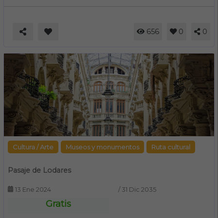
656
0
0
Cultura / Arte
Museos y monumentos
Ruta cultural
Pasaje de Lodares
13 Ene 2024
/
31 Dic 2035
Gratis