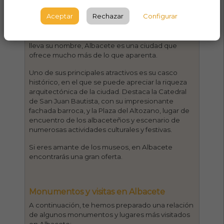
Aceptar
Rechazar
Configurar
Albacete es una ciudad que sorprende por su
belleza y su gran oferta turística. Conocida por su
cuchillería y por ser la capital de la provincia que
lleva su nombre, Albacete es una ciudad que
ofrece mucho más de lo que aparenta.
Uno de sus principales atractivos es su casco
histórico, en el que se puede apreciar la riqueza
arquitectónica de la ciudad. Destaca la Catedral
de San Juan Bautista, con su impresionante
fachada barroca, y la Plaza del Altozano, lugar de
encuentro de los albaceteños y escenario de
numerosas actividades culturales y festivas.
Si eres amante de los museos, en Albacete
encontrarás una gran oferta.
Monumentos y visitas en Albacete
A continuación, te hemos preparado una relación
de algunos monumentos y lugares más visitados
en Albacete: