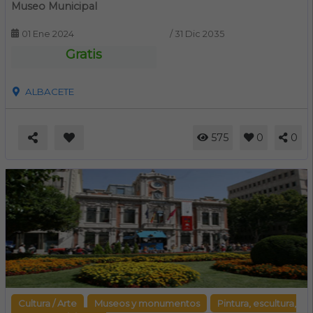
Museo Municipal
01 Ene 2024
/
31 Dic 2035
Gratis
ALBACETE
575
0
0
Cultura / Arte
Museos y monumentos
Pintura, escultura,