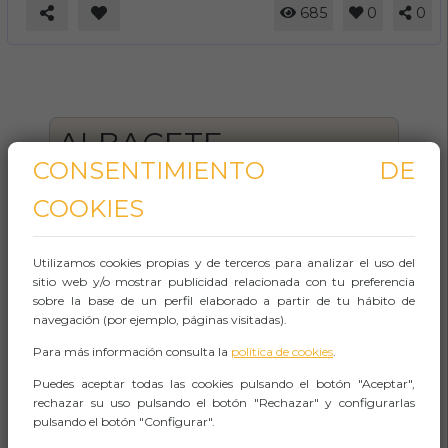
685
0
0
ALBACETE
CONSENTIMIENTO DE
(ALBACETE)
COOKIES
Utilizamos cookies propias y de terceros para analizar el uso del
sitio web y/o mostrar publicidad relacionada con tu preferencia
sobre la base de un perfil elaborado a partir de tu hábito de
navegación (por ejemplo, páginas visitadas).
Para más información consulta la
política de cookies
.
Puedes aceptar todas las cookies pulsando el botón "Aceptar",
Albacete
rechazar su uso pulsando el botón "Rechazar" y configurarlas
pulsando el botón "Configurar".
Si estás buscando que hacer en Albacete, has
venido al sitio adecuado, 24plans.