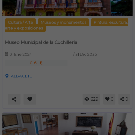
Cultura / Arte
Museos y monumentos
Pintura, escultura,
arte y exposiciones
Museo Municipal de la Cuchillería
01 Ene 2024
/
31 Dic 2035
0-6
ALBACETE
629
0
0