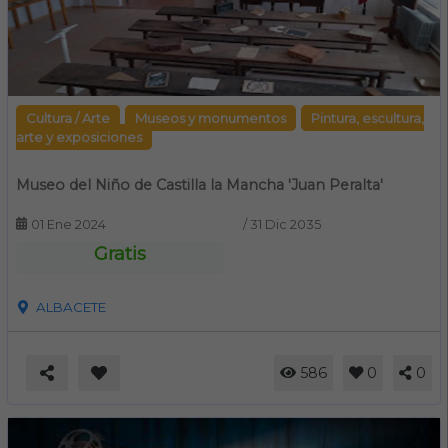
Cultura / Arte
Museos y monumentos
Pintura, escultura,
arte y exposiciones
Museo del Niño de Castilla la Mancha 'Juan Peralta'
01 Ene 2024
/
31 Dic 2035
Gratis
ALBACETE
586
0
0