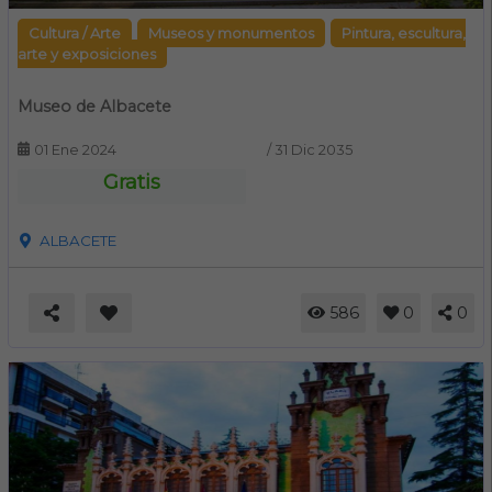
Cultura / Arte
Museos y monumentos
Pintura, escultura,
arte y exposiciones
Museo de Albacete
01 Ene 2024
/
31 Dic 2035
Gratis
ALBACETE
586
0
0