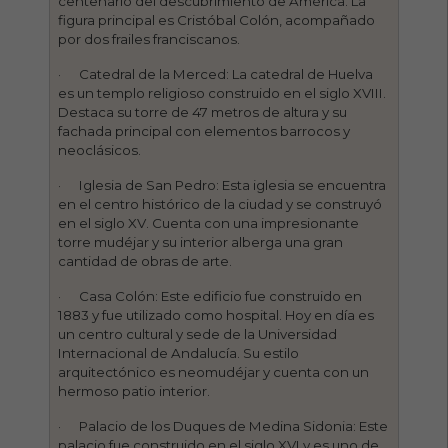
centenario del descubrimiento de América. La
figura principal es Cristóbal Colón, acompañado
por dos frailes franciscanos.
· Catedral de la Merced: La catedral de Huelva
es un templo religioso construido en el siglo XVIII.
Destaca su torre de 47 metros de altura y su
fachada principal con elementos barrocos y
neoclásicos.
· Iglesia de San Pedro: Esta iglesia se encuentra
en el centro histórico de la ciudad y se construyó
en el siglo XV. Cuenta con una impresionante
torre mudéjar y su interior alberga una gran
cantidad de obras de arte.
· Casa Colón: Este edificio fue construido en
1883 y fue utilizado como hospital. Hoy en día es
un centro cultural y sede de la Universidad
Internacional de Andalucía. Su estilo
arquitectónico es neomudéjar y cuenta con un
hermoso patio interior.
· Palacio de los Duques de Medina Sidonia: Este
palacio fue construido en el siglo XVI y es uno de