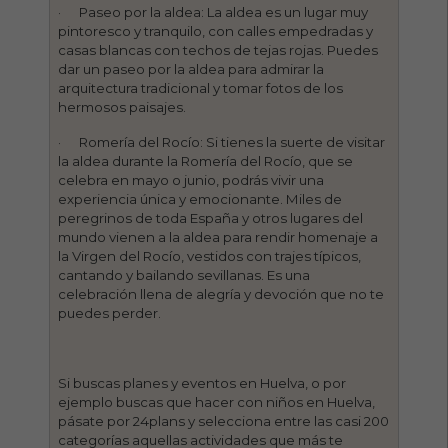
· Paseo por la aldea: La aldea es un lugar muy
pintoresco y tranquilo, con calles empedradas y
casas blancas con techos de tejas rojas. Puedes
dar un paseo por la aldea para admirar la
arquitectura tradicional y tomar fotos de los
hermosos paisajes.
· Romería del Rocío: Si tienes la suerte de visitar
la aldea durante la Romería del Rocío, que se
celebra en mayo o junio, podrás vivir una
experiencia única y emocionante. Miles de
peregrinos de toda España y otros lugares del
mundo vienen a la aldea para rendir homenaje a
la Virgen del Rocío, vestidos con trajes típicos,
cantando y bailando sevillanas. Es una
celebración llena de alegría y devoción que no te
puedes perder.
Si buscas planes y eventos en Huelva, o por
ejemplo buscas que hacer con niños en Huelva,
pásate por 24plans y selecciona entre las casi 200
categorías aquellas actividades que más te