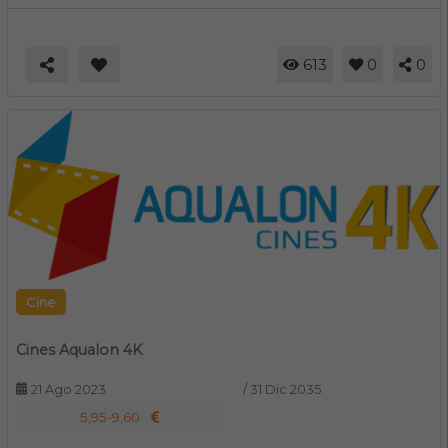
613
0
0
Cine
Cines Aqualon 4K
21 Ago 2023
/
31 Dic 2035
5,95-9,60