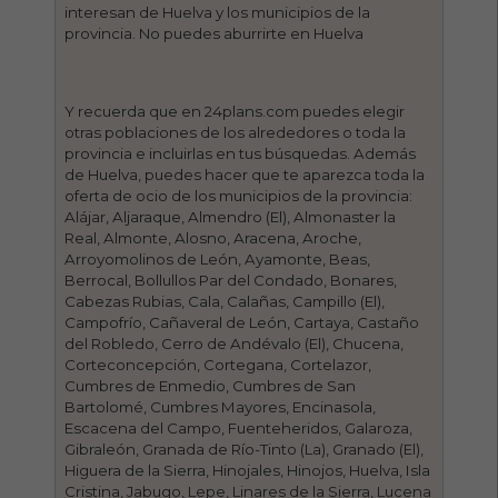
interesan de Huelva y los municipios de la
provincia. No puedes aburrirte en Huelva
Y recuerda que en 24plans.com puedes elegir
otras poblaciones de los alrededores o toda la
provincia e incluirlas en tus búsquedas. Además
de Huelva, puedes hacer que te aparezca toda la
oferta de ocio de los municipios de la provincia:
Alájar, Aljaraque, Almendro (El), Almonaster la
Real, Almonte, Alosno, Aracena, Aroche,
Arroyomolinos de León, Ayamonte, Beas,
Berrocal, Bollullos Par del Condado, Bonares,
Cabezas Rubias, Cala, Calañas, Campillo (El),
Campofrío, Cañaveral de León, Cartaya, Castaño
del Robledo, Cerro de Andévalo (El), Chucena,
Corteconcepción, Cortegana, Cortelazor,
Cumbres de Enmedio, Cumbres de San
Bartolomé, Cumbres Mayores, Encinasola,
Escacena del Campo, Fuenteheridos, Galaroza,
Gibraleón, Granada de Río-Tinto (La), Granado (El),
Higuera de la Sierra, Hinojales, Hinojos, Huelva, Isla
Cristina, Jabugo, Lepe, Linares de la Sierra, Lucena