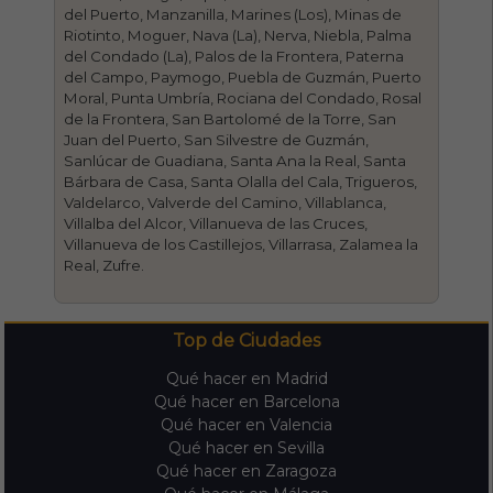
del Puerto, Manzanilla, Marines (Los), Minas de
Riotinto, Moguer, Nava (La), Nerva, Niebla, Palma
del Condado (La), Palos de la Frontera, Paterna
del Campo, Paymogo, Puebla de Guzmán, Puerto
Moral, Punta Umbría, Rociana del Condado, Rosal
de la Frontera, San Bartolomé de la Torre, San
Juan del Puerto, San Silvestre de Guzmán,
Sanlúcar de Guadiana, Santa Ana la Real, Santa
Bárbara de Casa, Santa Olalla del Cala, Trigueros,
Valdelarco, Valverde del Camino, Villablanca,
Villalba del Alcor, Villanueva de las Cruces,
Villanueva de los Castillejos, Villarrasa, Zalamea la
Real, Zufre.
Top de Ciudades
Qué hacer en Madrid
Qué hacer en Barcelona
Qué hacer en Valencia
Qué hacer en Sevilla
Qué hacer en Zaragoza