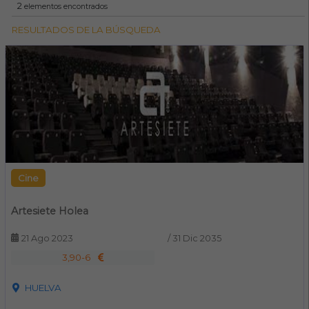
2
elementos encontrados
RESULTADOS DE LA BÚSQUEDA
Cine
Artesiete Holea
21 Ago 2023
/
31 Dic 2035
3,90-6
HUELVA