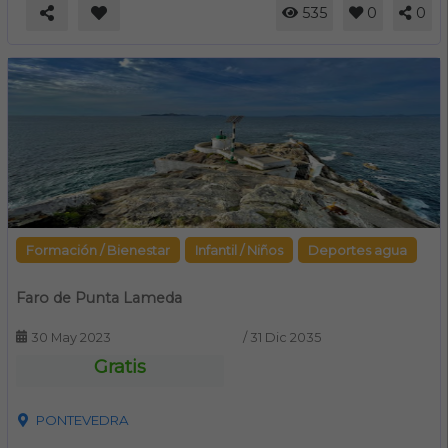
535
0
0
Formación / Bienestar
Infantil / Niños
Deportes agua
Faro de Punta Lameda
30 May 2023
/
31 Dic 2035
Gratis
PONTEVEDRA