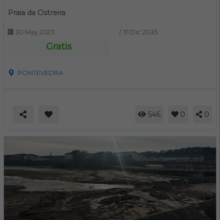
Praia da Ostreira
30 May 2023
/
31 Dic 2035
Gratis
PONTEVEDRA
546
0
0