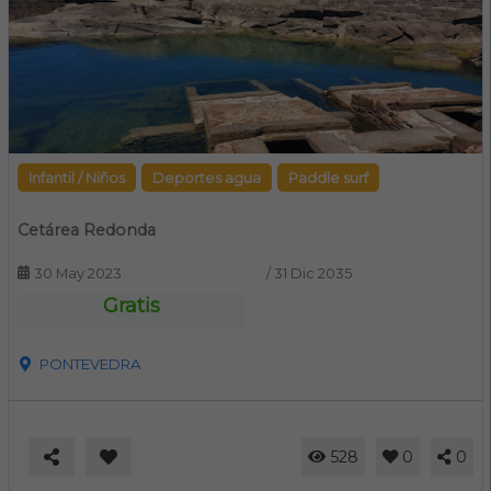
Infantil / Niños
Deportes agua
Paddle surf
Cetárea Redonda
30 May 2023
/
31 Dic 2035
Gratis
PONTEVEDRA
528
0
0