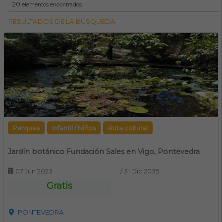
20
elementos encontrados
RESULTADOS DE LA BÚSQUEDA
Parques
Infantil / Niños
Ruta cultural
Jardín botánico Fundación Sales en Vigo, Pontevedra
07 Jun 2023
/
31 Dic 2035
Gratis
PONTEVEDRA