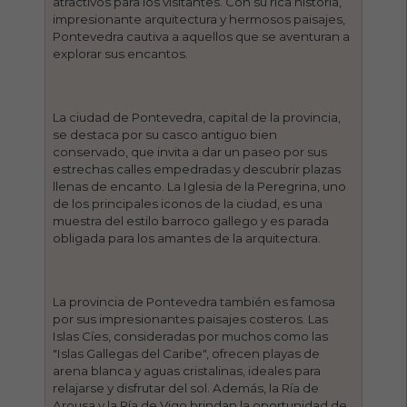
atractivos para los visitantes. Con su rica historia,
impresionante arquitectura y hermosos paisajes,
Pontevedra cautiva a aquellos que se aventuran a
explorar sus encantos.
La ciudad de Pontevedra, capital de la provincia,
se destaca por su casco antiguo bien
conservado, que invita a dar un paseo por sus
estrechas calles empedradas y descubrir plazas
llenas de encanto. La Iglesia de la Peregrina, uno
de los principales iconos de la ciudad, es una
muestra del estilo barroco gallego y es parada
obligada para los amantes de la arquitectura.
La provincia de Pontevedra también es famosa
por sus impresionantes paisajes costeros. Las
Islas Cíes, consideradas por muchos como las
"Islas Gallegas del Caribe", ofrecen playas de
arena blanca y aguas cristalinas, ideales para
relajarse y disfrutar del sol. Además, la Ría de
Arousa y la Ría de Vigo brindan la oportunidad de