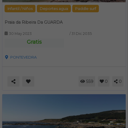
Infantil / Niños
Deportes agua
Paddle surf
Praia da Ribeira Da GUARDA
30 May 2023
/
31 Dic 2035
Gratis
PONTEVEDRA
559
0
0