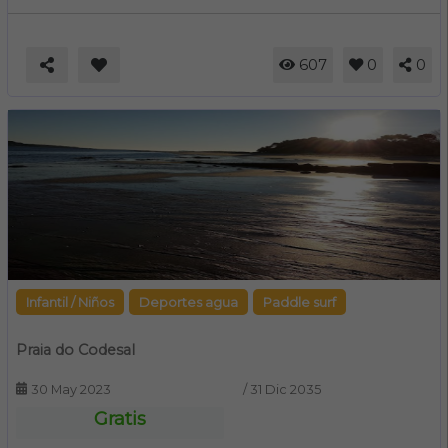
607
0
0
Infantil / Niños
Deportes agua
Paddle surf
Praia do Codesal
30 May 2023
/
31 Dic 2035
Gratis