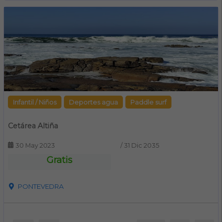
Infantil / Niños
Deportes agua
Paddle surf
Cetárea Altiña
30 May 2023
/
31 Dic 2035
Gratis
PONTEVEDRA