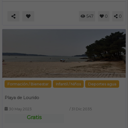
547
0
0
Formación / Bienestar
Infantil / Niños
Deportes agua
Playa de Lourido
30 May 2023
/
31 Dic 2035
Gratis