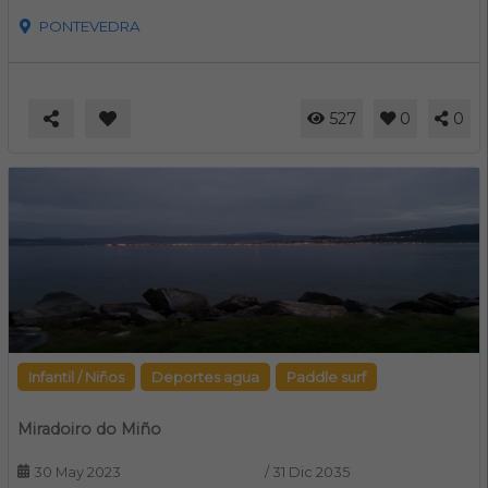
PONTEVEDRA
527
0
0
Infantil / Niños
Deportes agua
Paddle surf
Miradoiro do Miño
30 May 2023
/
31 Dic 2035