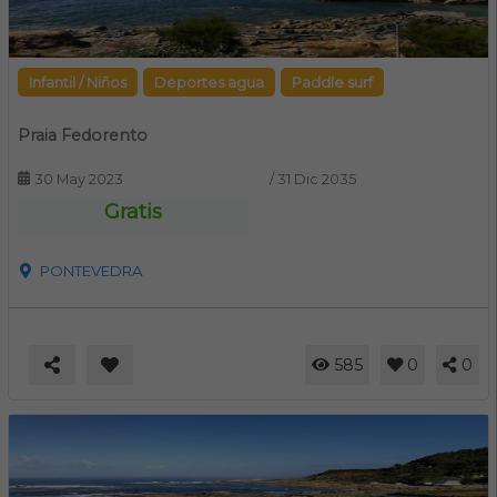
Infantil / Niños
Deportes agua
Paddle surf
Praia Fedorento
30 May 2023
/
31 Dic 2035
Gratis
PONTEVEDRA
585
0
0