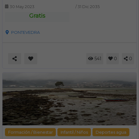
30 May 2023
/
31 Dic 2035
Gratis
PONTEVEDRA
541
0
0
Formación / Bienestar
Infantil / Niños
Deportes agua