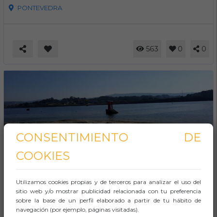
PONTEVEDRA
563
0
0
CONSENTIMIENTO DE
COOKIES
Formación / Bienestar
Infantil / Niños
Deportes agua
Utilizamos cookies propias y de terceros para analizar el uso del
Praia do Polvorín
sitio web y/o mostrar publicidad relacionada con tu preferencia
sobre la base de un perfil elaborado a partir de tu hábito de
30 May 2023
/
31 Dic 2035
navegación (por ejemplo, páginas visitadas).