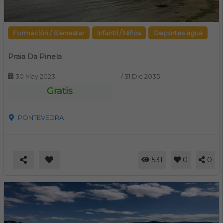
Formación / Bienestar
Infantil / Niños
Deportes agua
Praia Da Pinela
30 May 2023
/
31 Dic 2035
Gratis
PONTEVEDRA
531
0
0