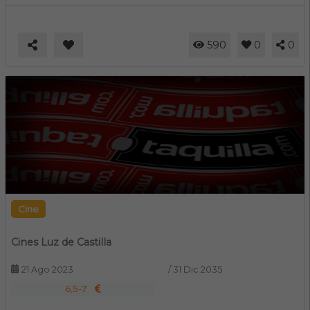
590
0
0
Cine
Cines Luz de Castilla
21 Ago 2023
/
31 Dic 2035
6,5-7