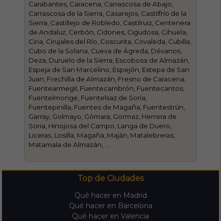
Carabantes, Caracena, Carrascosa de Abajo,
Carrascosa de la Sierra, Casarejos, Castilfrío de la
Sierra, Castillejo de Robledo, Castilruiz, Centenera
de Andaluz, Cerbón, Cidones, Cigudosa, Cihuela,
Ciria, Cirujales del Río, Coscurita, Covaleda, Cubilla,
Cubo de la Solana, Cueva de Ágreda, Dévanos,
Deza, Duruelo de la Sierra, Escobosa de Almazán,
Espeja de San Marcelino, Espejón, Estepa de San
Juan, Frechilla de Almazán, Fresno de Caracena,
Fuentearmegil, Fuentecambrón, Fuentecantos,
Fuentelmonge, Fuentelsaz de Soria,
Fuentepinilla, Fuentes de Magaña, Fuentestrún,
Garray, Golmayo, Gómara, Gormaz, Herrera de
Soria, Hinojosa del Campo, Langa de Duero,
Liceras, Losilla, Magaña, Maján, Matalebreras,
Matamala de Almazán, ....
Top de Ciudades
Qué hacer en Madrid
Qué hacer en Barcelona
Qué hacer en Valencia