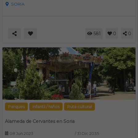
SORIA
581
0
0
Parques
Infantil / Niños
Ruta cultural
Alameda de Cervantes en Soria
08 Jun 2023
/
31 Dic 2035