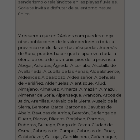
senderismo o relajándote en las playas fluviales,
Soria te invita a disfrutar de su entorno natural
único.
Y recuerda que en 24plans.com puedes elegir
otras poblaciones de los alrededores o toda la
provincia e incluirlas en tus búsquedas. Además
de Soria, puedes hacer que te aparezca toda la
oferta de ocio de los municipios de la provincia:
Abejar, Adradas, Ágreda, Alconaba, Alcubilla de
Avellaneda, Alcubilla de las Peñas, Aldealafuente,
Aldealices, Aldealpozo, Aldealseñor, Aldehuela
de Periáñez, Aldehuelas, Alentisque, Aliud,
Almajano, Almaluez, Almarza, Almazán, Almazul,
Almenar de Soria, Alpanseque, Arancón, Arcos de
Jalón, Arenillas, Arévalo de la Sierra, Ausejo de la
Sierra, Baraona, Barca, Barcones, Bayubas de
Abajo, Bayubas de Arriba, Beratón, Berlanga de
Duero, Blacos, Bliecos, Borjabad, Borobia,
Buberos, Buitrago, Burgo de Osma-Ciudad de
Osma, Cabrejas del Campo, Cabrejas del Pinar,
Calatañazor, Caltojar, Candilichera, Cañamaque,