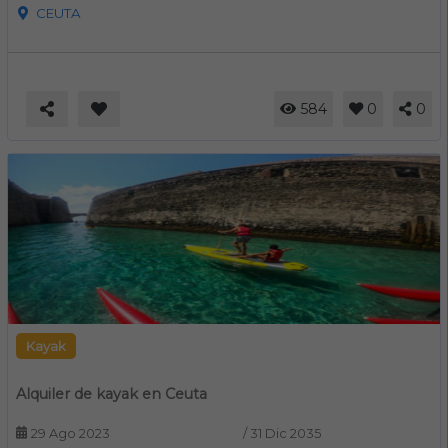
CEUTA
584
0
0
Kayak
Alquiler de kayak en Ceuta
29 Ago 2023
/
31 Dic 2035