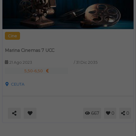
Cine
Marina Cinemas 7 UCC
21 Ago 2023
/
31 Dic 2035
5,50-6,50
CEUTA
667
0
0