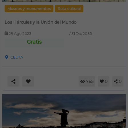
Museos y monumentos
Ruta cultural
Los Hércules y la Unión del Mundo
29 Ago 2023
/
31 Dic 2035
Gratis
CEUTA
765
0
0