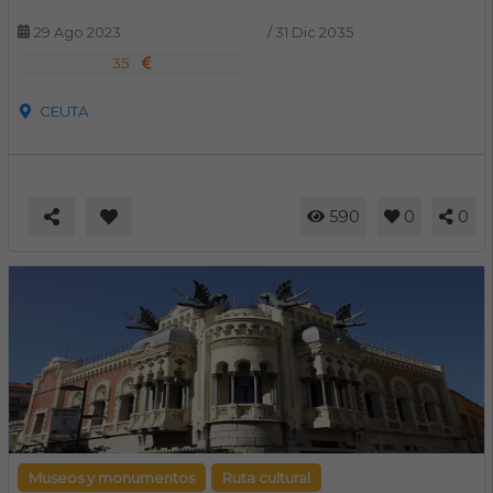
29 Ago 2023
/
31 Dic 2035
35
CEUTA
590
0
0
Museos y monumentos
Ruta cultural