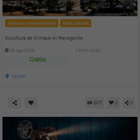
Museos y monumentos
Ruta cultural
Escultura de Enrique el Navegante
29 Ago 2023
/
31 Dic 2035
Gratis
CEUTA
607
0
0