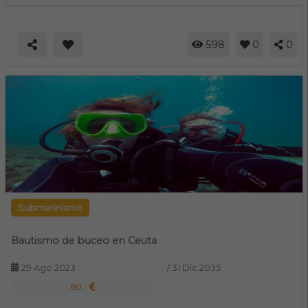
598
0
0
Submarinismo
Bautismo de buceo en Ceuta
29 Ago 2023
/
31 Dic 2035
60