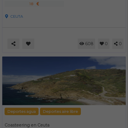
18
CEUTA
608
0
0
Deportes agua
Deportes aire libre
Coasteering en Ceuta