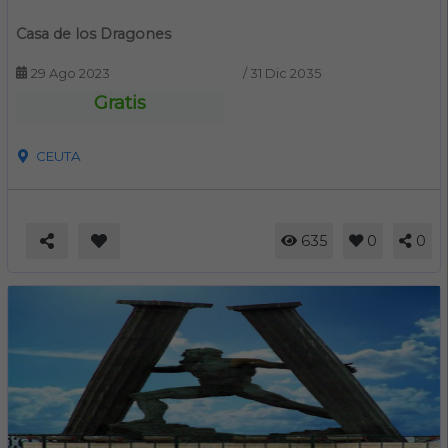
Casa de los Dragones
29 Ago 2023
/
31 Dic 2035
Gratis
CEUTA
635
0
0