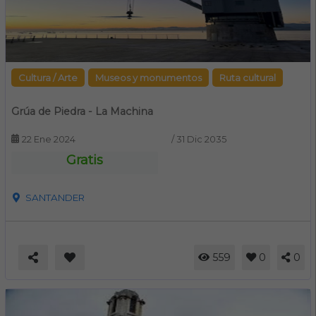
Cultura / Arte
Museos y monumentos
Ruta cultural
Grúa de Piedra - La Machina
22 Ene 2024
/
31 Dic 2035
Gratis
SANTANDER
559
0
0