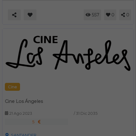
557
0
0
Cine
Cine Los Ángeles
21 Ago 2023
/
31 Dic 2035
5
SANTANDER