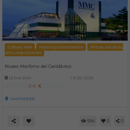
Cultura / Arte
Museos y monumentos
Pintura, escultura,
arte y exposiciones
Museo Marítimo del Cantábrico
22 Ene 2024
/
31 Dic 2035
0-8
SANTANDER
594
0
0