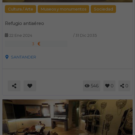
Cultura / Arte
Museos y monumentos
Sociedad
Refugio antiaéreo
22 Ene 2024
/
31 Dic 2035
3
SANTANDER
546
0
0