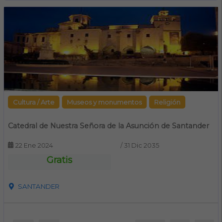
Cultura / Arte
Museos y monumentos
Religión
Catedral de Nuestra Señora de la Asunción de Santander
22 Ene 2024
/
31 Dic 2035
Gratis
SANTANDER