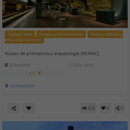
Cultura / Arte
Museos y monumentos
Pintura, escultura,
arte y exposiciones
Museo de prehistoria y arqueología (MUPAC)
22 Ene 2024
/
31 Dic 2035
0-5
SANTANDER
613
0
0