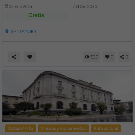
22 Ene 2024
/
31 Dic 2035
Gratis
SANTANDER
529
0
0
Cultura / Arte
Museos y monumentos
Ruta cultural