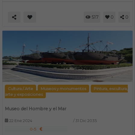
517
0
0
Cultura / Arte
Museos y monumentos
Pintura, escultura,
arte y exposiciones
Museo del Hombre y el Mar
22 Ene 2024
/
31 Dic 2035
0-5