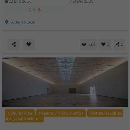
22 Ene 2024
/
31 Dic 2035
0-5
SANTANDER
533
0
0
Cultura / Arte
Museos y monumentos
Pintura, escultura,
arte y exposiciones