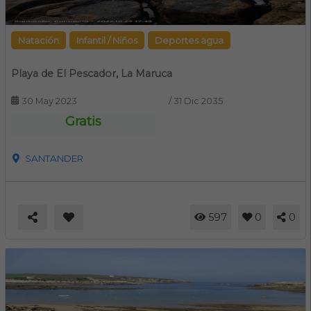
Natación
Infantil / Niños
Deportes agua
Playa de El Pescador, La Maruca
30 May 2023
/
31 Dic 2035
Gratis
SANTANDER
597
0
0