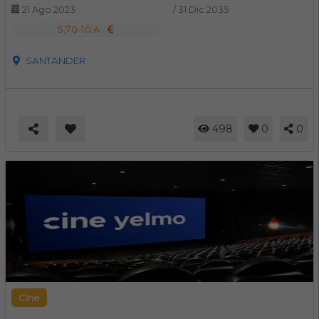
21 Ago 2023
/
31 Dic 2035
5,70-10,4
SANTANDER
498
0
0
Cine