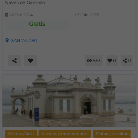
Naves de Gamazo
22 Ene 2024
/
31 Dic 2035
Gratis
SANTANDER
553
0
0
Cultura / Arte
Museos y monumentos
Pintura, escultura,