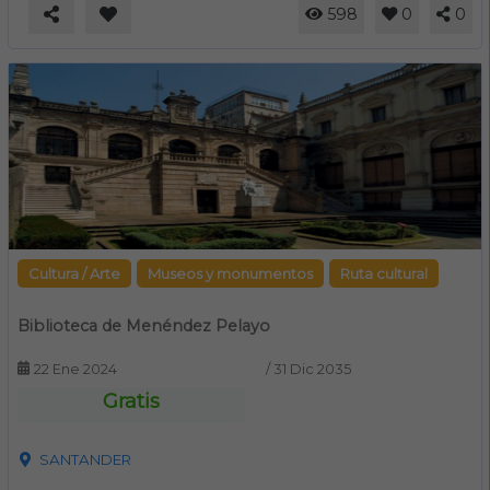
598
0
0
Cultura / Arte
Museos y monumentos
Ruta cultural
Biblioteca de Menéndez Pelayo
22 Ene 2024
/
31 Dic 2035
Gratis
SANTANDER