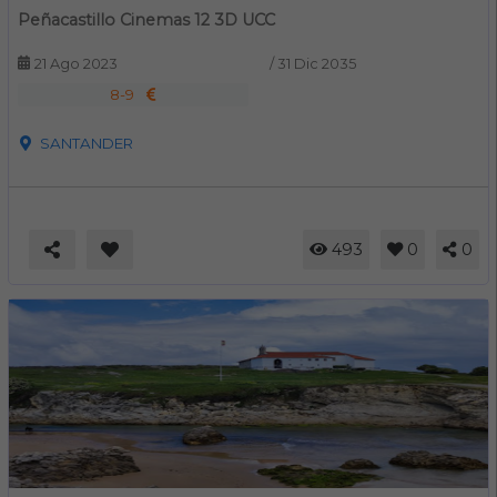
Peñacastillo Cinemas 12 3D UCC
21 Ago 2023
/
31 Dic 2035
8-9
SANTANDER
493
0
0