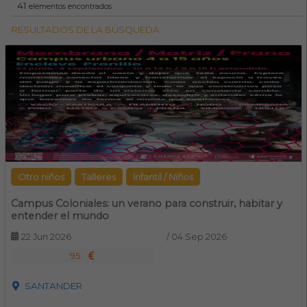
41
elementos encontrados
RESULTADOS DE LA BÚSQUEDA
Otro niños
Talleres
Infantil / Niños
Campus Coloniales: un verano para construir, habitar y
entender el mundo
22 Jun 2026
/
04 Sep 2026
95
SANTANDER