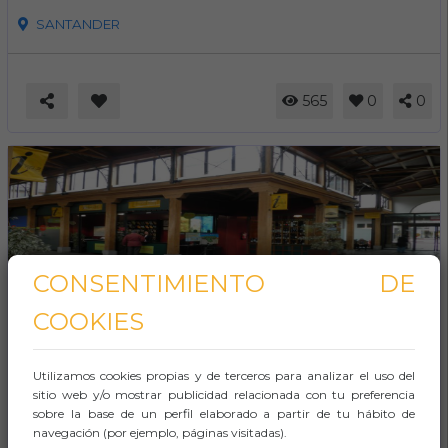
SANTANDER
565
0
0
CONSENTIMIENTO DE
COOKIES
Mercados
Cultura / Arte
Restauración / Gastronomía
Utilizamos cookies propias y de terceros para analizar el uso del
Mercado del Este
sitio web y/o mostrar publicidad relacionada con tu preferencia
sobre la base de un perfil elaborado a partir de tu hábito de
22 Ene 2024
/
31 Dic 2035
navegación (por ejemplo, páginas visitadas).