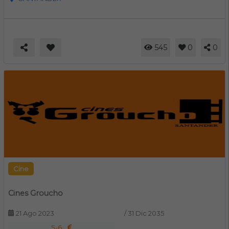
545
0
0
Cine
Cines Groucho
21 Ago 2023
/
31 Dic 2035
5-6