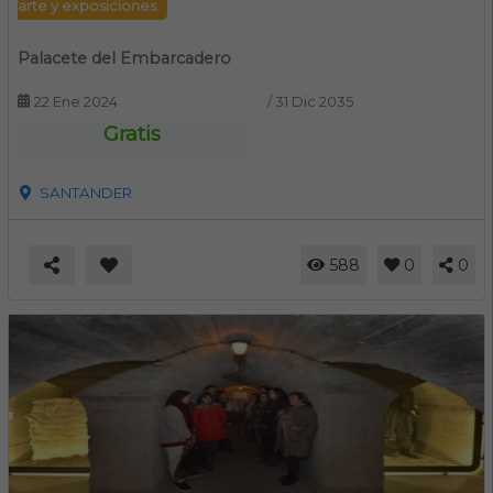
arte y exposiciones
Palacete del Embarcadero
22 Ene 2024
/
31 Dic 2035
Gratis
SANTANDER
588
0
0