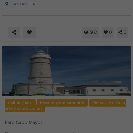
SANTANDER
562
0
0
Cultura / Arte
Museos y monumentos
Pintura, escultura,
arte y exposiciones
Faro Cabo Mayor