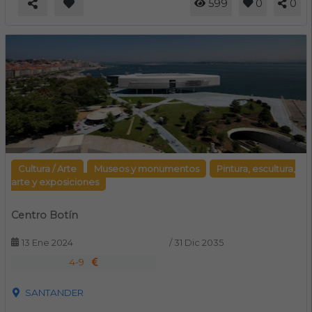
599
0
0
Cultura / Arte
Museos y monumentos
Pintura, escultura,
arte y exposiciones
Centro Botín
13 Ene 2024
/
31 Dic 2035
4-9
SANTANDER