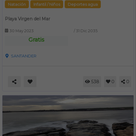
Natación
Infantil / Niños
Deportes agua
Playa Virgen del Mar
30 May 2023
/
31 Dic 2035
Gratis
SANTANDER
538
0
0